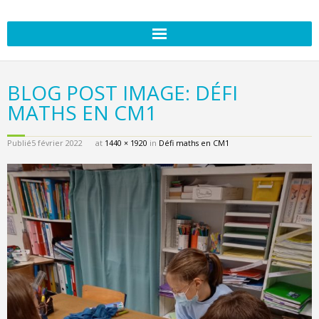
BLOG POST IMAGE: DÉFI
MATHS EN CM1
Publié
5 février 2022
at
1440 × 1920
in
Défi maths en CM1