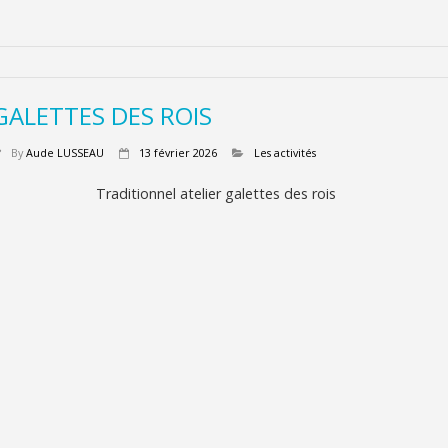
GALETTES DES ROIS
By
Aude LUSSEAU
13 février 2026
Les activités
Traditionnel atelier galettes des rois