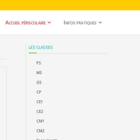
Accueil périscolaire
Infos pratiques
LES CLASSES
PS
MS
GS
CP
CE1
CE2
CM1
CM2