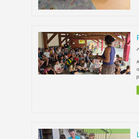
A
œ
p