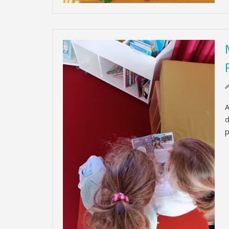
A
d
p