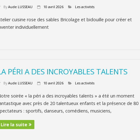
By
Aude LUSSEAU
10 avril 2026
Les activités
telier cuisine rose des sables Bricolage et bidouille pour créer et
nventer individuellement
LA PÉRI A DES INCROYABLES TALENTS
By
Aude LUSSEAU
10 avril 2026
Les activités
otre soirée « la péri a des incroyables talents » a été un moment
antastique avec près de 20 talentueux enfants et la présence de 80
pectateurs : sportifs, danseurs, comédiens, musiciens,
Lire la suite