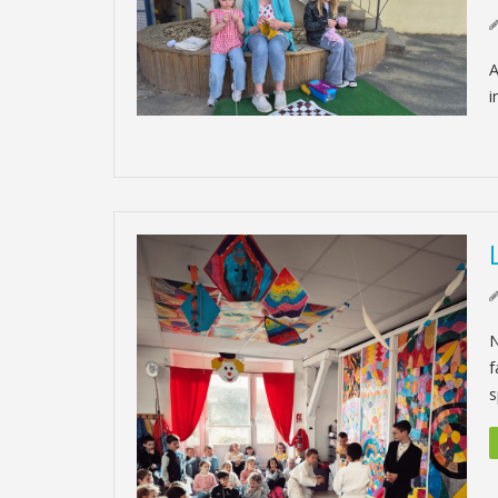
A
i
N
f
s