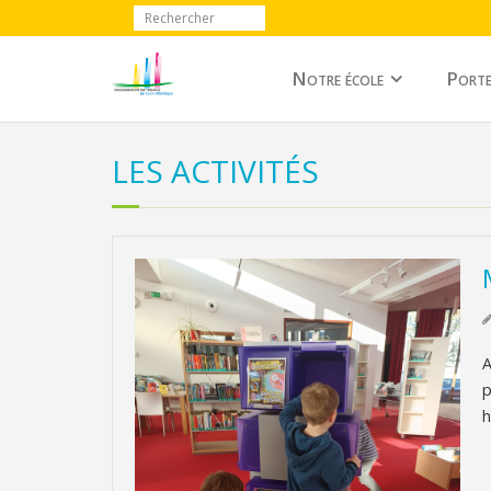
Notre école
Porte
LES ACTIVITÉS
A
p
h