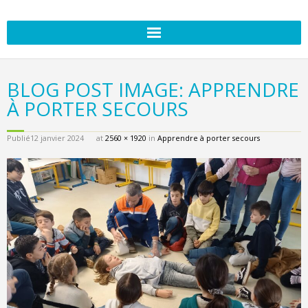
BLOG POST IMAGE: APPRENDRE
À PORTER SECOURS
Publié
12 janvier 2024
at
2560 × 1920
in
Apprendre à porter secours