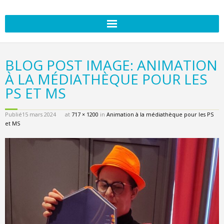
BLOG POST IMAGE: ANIMATION
À LA MÉDIATHÈQUE POUR LES
PS ET MS
Publié
15 mars 2024
at
717 × 1200
in
Animation à la médiathèque pour les PS
et MS