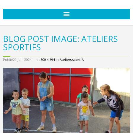
BLOG POST IMAGE: ATELIERS
SPORTIFS
Publié
29 juin 2024
at
800 × 694
in
Ateliers sportifs