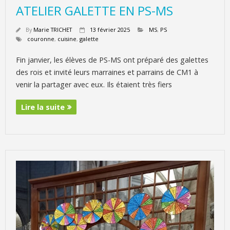
ATELIER GALETTE EN PS-MS
By
Marie TRICHET
13 février 2025
MS
,
PS
couronne
,
cuisine
,
galette
Fin janvier, les élèves de PS-MS ont préparé des galettes
des rois et invité leurs marraines et parrains de CM1 à
venir la partager avec eux. Ils étaient très fiers
Lire la suite