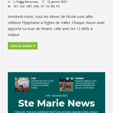
By
Peggy Benureau
12 janvier 2025
CE1
,
CE2
,
CM1
,
CM2
,
CP
,
GS
,
MS
,
PS
Vendredi matin, tous les élèves de l’école sont allés
célébrer l’Epiphanie à l’église de Vallet. Chaque classe avait
apporté sa roue de l’Avent, celle avec les 12 défis à
réaliser
Lire la suite