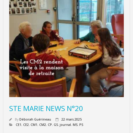
STE MARIE NEWS N°20
By
Déborah Guérineau
22 mars 2025
CE1
,
CE2
,
CM1
,
CM2
,
CP
,
GS
,
journal
,
MS
,
PS