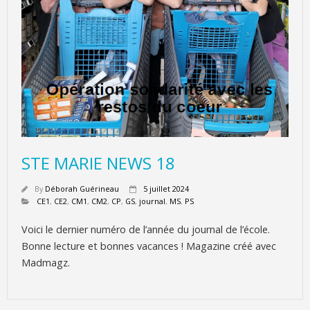
STE MARIE NEWS 18
By
Déborah Guérineau
5 juillet 2024
CE1
,
CE2
,
CM1
,
CM2
,
CP
,
GS
,
journal
,
MS
,
PS
Voici le dernier numéro de l’année du journal de l’école.
Bonne lecture et bonnes vacances ! Magazine créé avec
Madmagz.