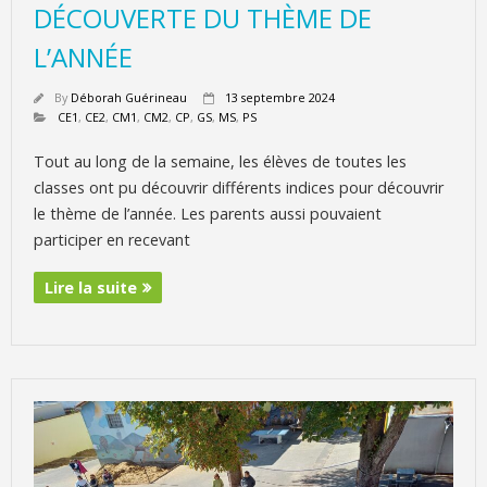
DÉCOUVERTE DU THÈME DE
L’ANNÉE
By
Déborah Guérineau
13 septembre 2024
CE1
,
CE2
,
CM1
,
CM2
,
CP
,
GS
,
MS
,
PS
Tout au long de la semaine, les élèves de toutes les
classes ont pu découvrir différents indices pour découvrir
le thème de l’année. Les parents aussi pouvaient
participer en recevant
Lire la suite