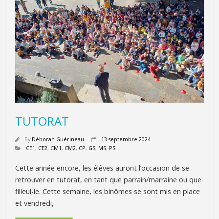
TUTORAT
By
Déborah Guérineau
13 septembre 2024
CE1
,
CE2
,
CM1
,
CM2
,
CP
,
GS
,
MS
,
PS
Cette année encore, les élèves auront l’occasion de se
retrouver en tutorat, en tant que parrain/marraine ou que
filleul-le. Cette semaine, les binômes se sont mis en place
et vendredi,