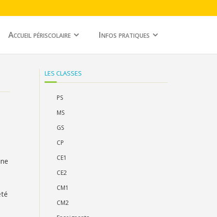
Accueil périscolaire
Infos pratiques
LES CLASSES
PS
MS
GS
CP
CE1
ine
CE2
CM1
été
CM2