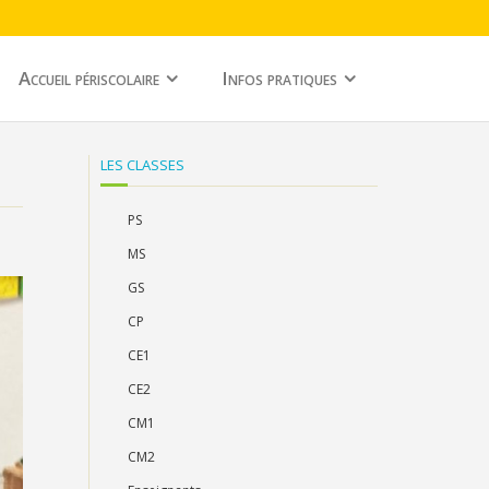
Accueil périscolaire
Infos pratiques
LES CLASSES
PS
MS
GS
CP
CE1
CE2
CM1
CM2