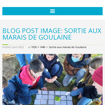
BLOG POST IMAGE: SORTIE AUX
MARAIS DE GOULAINE
Publié
7 avril 2022
at
1920 × 1440
in
Sortie aux marais de Goulaine