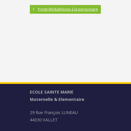
Projet Médiathèque à la périscolaire
ECOLE SAINTE MARIE
Maternelle & Elementaire
29 Rue François LUNEAU
44330 VALLET