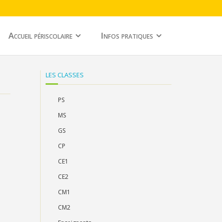
Accueil périscolaire
Infos pratiques
LES CLASSES
PS
MS
GS
CP
CE1
CE2
CM1
CM2