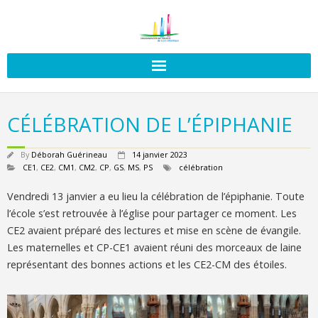
CÉLÉBRATION DE L’ÉPIPHANIE
By
Déborah Guérineau
14 janvier 2023
CE1
,
CE2
,
CM1
,
CM2
,
CP
,
GS
,
MS
,
PS
célébration
Vendredi 13 janvier a eu lieu la célébration de l’épiphanie. Toute
l’école s’est retrouvée à l’église pour partager ce moment. Les
CE2 avaient préparé des lectures et mise en scène de évangile.
Les maternelles et CP-CE1 avaient réuni des morceaux de laine
représentant des bonnes actions et les CE2-CM des étoiles.