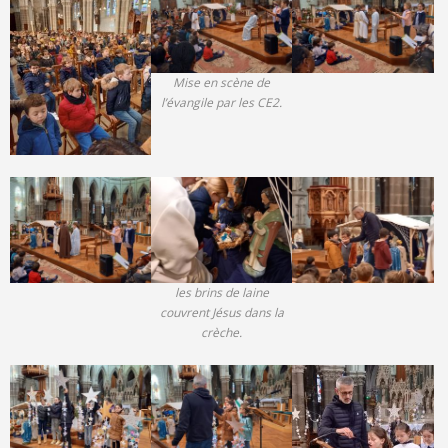
Mise en scène de
l’évangile par les CE2.
les brins de laine
couvrent Jésus dans la
crèche.