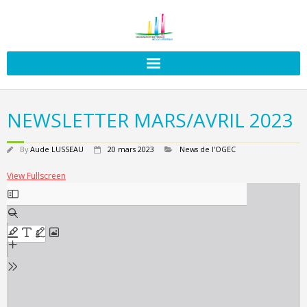
NEWSLETTER MARS/AVRIL 2023
By
Aude LUSSEAU
20 mars 2023
News de l'OGEC
View Fullscreen
Aller
au
contenu
PDF