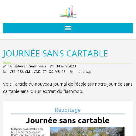
JOURNÉE SANS CARTABLE
By
Déborah Guérineau
14 avril 2023
CE1
,
CE2
,
CM1
,
CM2
,
CP
,
GS
,
MS
,
PS
handicap
Voici l’article du nouveau journal de l’école sur notre journée sans
cartable ainsi qu’un extrait du flashmob.