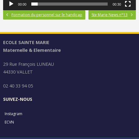
00:00
00:30
Formation du personnel sur le handicap
Ste Marie News n°13
ECOLE SAINTE MARIE
Maternelle & Elementaire
29 Rue François LUNEAU
44330 VALLET
02 40 33 94 05
SUIVEZ-NOUS
Instagram
ECVN