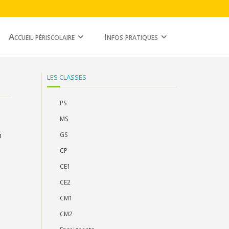
Accueil périscolaire
Infos pratiques
LES CLASSES
PS
MS
h
GS
CP
CE1
CE2
CM1
CM2