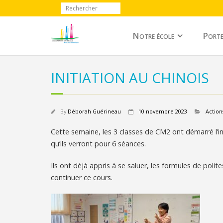
Notre école
Porte
INITIATION AU CHINOIS
By
Déborah Guérineau
10 novembre 2023
Action
Cette semaine, les 3 classes de CM2 ont démarré l’i
qu’ils verront pour 6 séances.
Ils ont déjà appris à se saluer, les formules de poli
continuer ce cours.