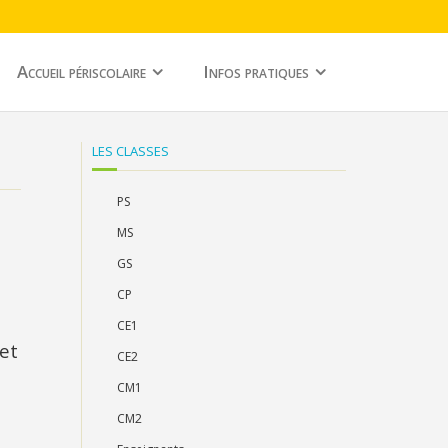
Accueil périscolaire
Infos pratiques
LES CLASSES
PS
MS
GS
CP
CE1
 et
CE2
CM1
CM2