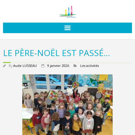
LE PÈRE-NOËL EST PASSÉ…
By
Aude LUSSEAU
9 janvier 2026
Les activités