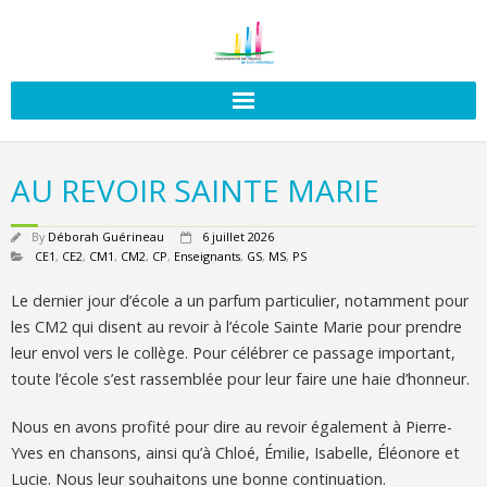
AU REVOIR SAINTE MARIE
By
Déborah Guérineau
6 juillet 2026
CE1
,
CE2
,
CM1
,
CM2
,
CP
,
Enseignants
,
GS
,
MS
,
PS
Le dernier jour d’école a un parfum particulier, notamment pour
les CM2 qui disent au revoir à l’école Sainte Marie pour prendre
leur envol vers le collège. Pour célébrer ce passage important,
toute l’école s’est rassemblée pour leur faire une haie d’honneur.
Nous en avons profité pour dire au revoir également à Pierre-
Yves en chansons, ainsi qu’à Chloé, Émilie, Isabelle, Éléonore et
Lucie. Nous leur souhaitons une bonne continuation.