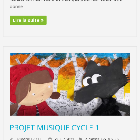
bonne
Lire la suite
PROJET MUSIQUE CYCLE 1
By
Marie TRICHET
29 juin 2021
à classer
,
GS
,
MS
,
PS