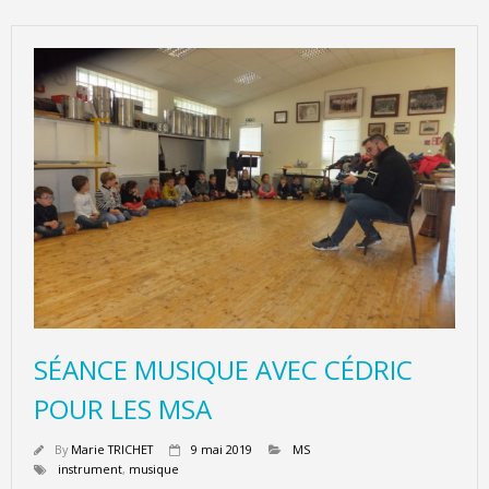
SÉANCE MUSIQUE AVEC CÉDRIC
POUR LES MSA
By
Marie TRICHET
9 mai 2019
MS
instrument
,
musique