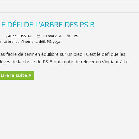
LE DÉFI DE L’ARBRE DES PS B
By
Aude LUSSEAU
10 mai 2020
PS
arbre
,
confinement
,
défi
,
PS
,
yoga
as facile de tenir en équilibre sur un pied ! C’est le défi que les
lèves de la classe de PS B ont tenté de relever en s’initiant à la
Lire la suite