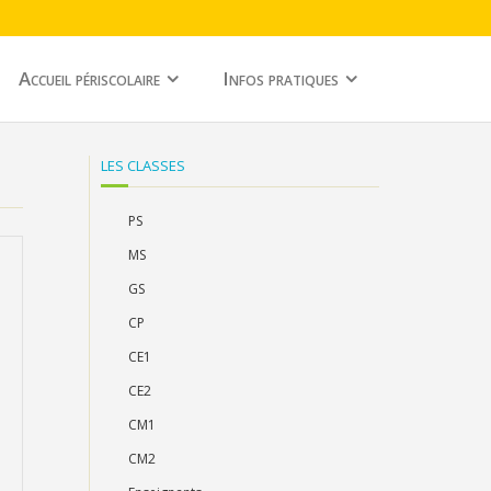
Accueil périscolaire
Infos pratiques
LES CLASSES
PS
MS
GS
CP
CE1
CE2
CM1
CM2