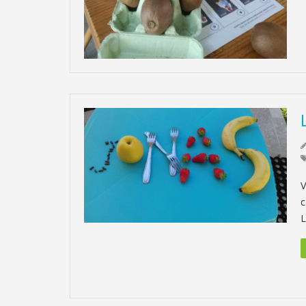
V
c
L