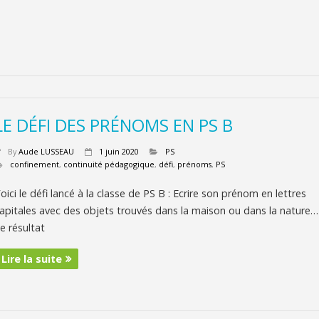
LE DÉFI DES PRÉNOMS EN PS B
By
Aude LUSSEAU
1 juin 2020
PS
confinement
,
continuité pédagogique
,
défi
,
prénoms
,
PS
oici le défi lancé à la classe de PS B : Ecrire son prénom en lettres
apitales avec des objets trouvés dans la maison ou dans la nature…
e résultat
Lire la suite