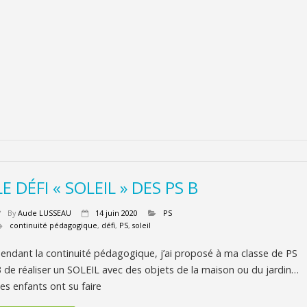
LE DÉFI « SOLEIL » DES PS B
By
Aude LUSSEAU
14 juin 2020
PS
continuité pédagogique
,
défi
,
PS
,
soleil
endant la continuité pédagogique, j’ai proposé à ma classe de PS
 de réaliser un SOLEIL avec des objets de la maison ou du jardin…
es enfants ont su faire