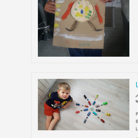
P
B
L