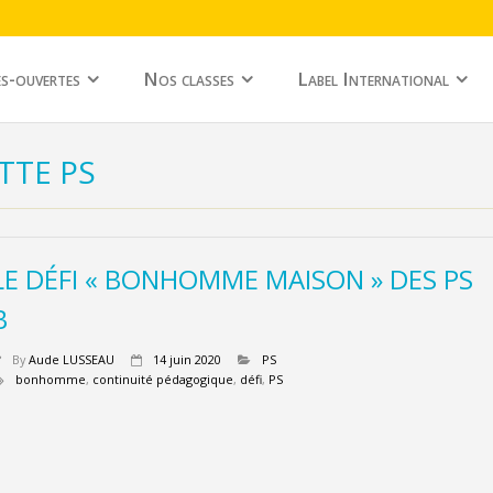
s-ouvertes
Nos classes
Label International
TTE PS
LE DÉFI « BONHOMME MAISON » DES PS
B
By
Aude LUSSEAU
14 juin 2020
PS
bonhomme
,
continuité pédagogique
,
défi
,
PS