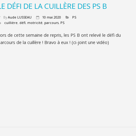
LE DÉFI DE LA CUILLÈRE DES PS B
By
Aude LUSSEAU
10 mai 2020
PS
cuillière
,
défi
,
motricité
,
parcours
,
PS
ors de cette semaine de repris, les PS B ont relevé le défi du
arcours de la cuillère ! Bravo à eux ! (ci-joint une vidéo)