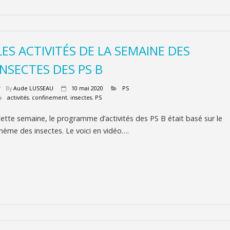
LES ACTIVITÉS DE LA SEMAINE DES
INSECTES DES PS B
By
Aude LUSSEAU
10 mai 2020
PS
activités
,
confinement
,
insectes
,
PS
ette semaine, le programme d’activités des PS B était basé sur le
hème des insectes. Le voici en vidéo….