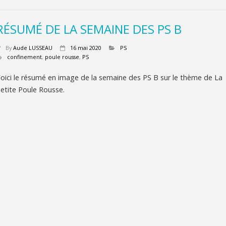
RÉSUMÉ DE LA SEMAINE DES PS B
By
Aude LUSSEAU
16 mai 2020
PS
confinement
,
poule rousse
,
PS
oici le résumé en image de la semaine des PS B sur le thème de La
etite Poule Rousse.