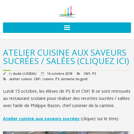
ATELIER CUISINE AUX SAVEURS
SUCRÉES / SALÉES (CLIQUEZ ICI)
By
Aude LUSSEAU
16 octobre 2018
CM1
,
PS
atelier cuisine
,
CM1
,
cuisine
,
PS
,
semaine du goût
Lundi 15 octobre, les élèves de PS B et CM1 B se sont retrouvés
au restaurant scolaire pour réaliser des recettes sucrées / salées
avec l’aide de Philippe Bazon, chef cuisinier de la cantine.
Atelier cuisine aux saveurs sucrées
(cliquez sur le titre)