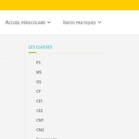
Accueil périscolaire
Infos pratiques
LES CLASSES
PS
MS
GS
CP
CE1
CE2
CM1
CM2