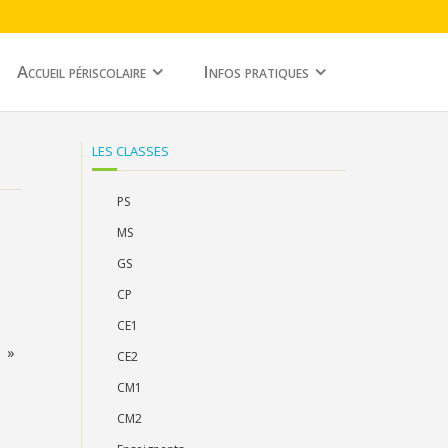
Accueil périscolaire
Infos pratiques
LES CLASSES
PS
MS
GS
CP
CE1
s »
CE2
CM1
CM2