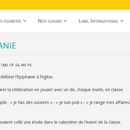
s-ouvertes
Nos classes
Label International
ANIE
,
CM2
,
CP
,
GS
,
MS
,
PS
lébrer l’Epiphanie à l’église.
r la célébration en jouant avec un dé, chaque matin, en classe.
le : « je fais des sourires » ; « je suis poli » ; « je range mes affaire
uvaient collé une étoile dans le calendrier de l’Avent de la classe.