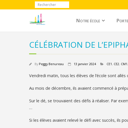
Notre école
Porte
CÉLÉBRATION DE L’EPIPH
By
Peggy Benureau
13 janvier 2024
CE1
,
CE2
,
CM1
Vendredi matin, tous les élèves de l’école sont allés cé
Au mois de décembre, ils avaient commencé à prépare
Sur le dé, se trouvaient des défis à réaliser. Par exemp
…
Si les élèves avaient relevé le défi avec succès, ils po