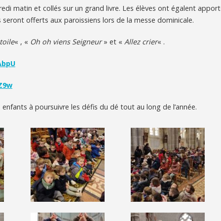
redi matin et collés sur un grand livre. Les élèves ont égalent appor
s seront offerts aux paroissiens lors de la messe dominicale.
toile
« , «
Oh oh viens Seigneur
» et «
Allez crier
« .
AbpU
Z9w
s enfants à poursuivre les défis du dé tout au long de l’année.