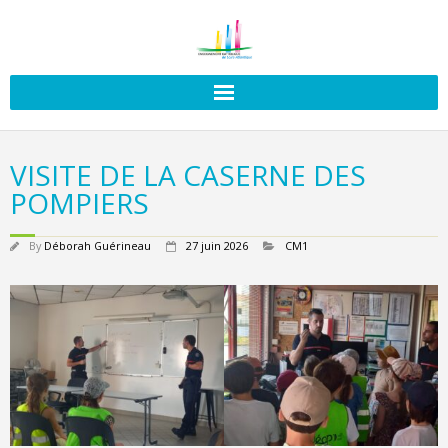
VISITE DE LA CASERNE DES
POMPIERS
By
Déborah Guérineau
27 juin 2026
CM1